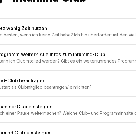
rotz wenig Zeit nutzen
m besten, wenn ich keine Zeit habe? Ich bin überfordert mit den vie
b-Inhalte in meinen vollen Alltag integrieren? Welches Programm o
 brauche Hilfe bei der Auswahl. Wie finde ich die richtigen Coachin
ogramm weiter? Alle Infos zum intumind-Club
 kann ich Clubmitglied werden? Gibt es ein weiterführendes Progr
 meinen Zugriff verlängern? Wie kann ich dranbleiben/ weitermachen
ind-Club beantragen
art als Clubmitglied beantragen/ einrichten?
ntumind-Club einsteigen
nach einer Pause weitermachen? Welche Club- und Programminhalte
 Welches Coaching ist für mich passend/ geeignet?
tumind Club einsteigen