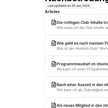
Last updated on
26 Jun, 2024
Articles
Die richtigen Club-Inhalte t
Wie nutze ich die Club-Inhalte a
Programme. Wie kann ich die Clu
wählen/ absolvieren/ nutzen? Ich
Wie geht es nach meinem Pr
Was ist der intumind-Club? Wie
passiert nach intueat? Kann ich
Programmneustart im intum
Wo kann ich einen Programmneust
Nach einer Auszeit in den i
Wie kann ich als Clubmitglied 
Coaching ist für mich passend?
Als neues Mitglied in den in