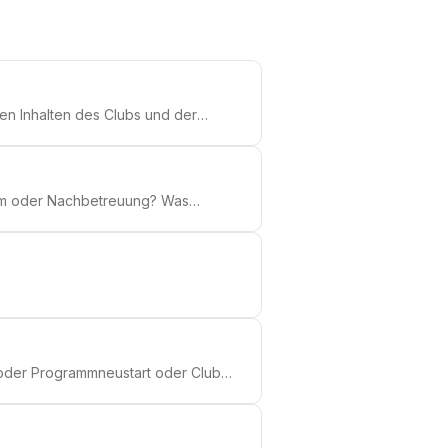
len Inhalten des Clubs und der
der Coaching aus dem Club soll ich
gs für mich?
amm oder Nachbetreuung? Was
/ weitere Unterstützung erhalten?
 oder Programmneustart oder Club-