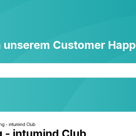
n unserem Customer Happ
g - intumind Club
 - intumind Club